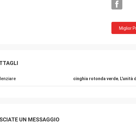
Miglior 
TTAGLI
denziare
cinghia rotonda verde
,
L'unità 
Mr.Mike
Sig. jon
siamo impressionati con la qualità
i vostri prodotti sono mo
cinghie che avete prodotto.
miei mercati.
SCIATE UN MESSAGGIO