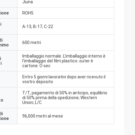
Jiuna
zione
ROHS
i
A-13, B-17, C-22
di
600 metri
inimo
Imballaggio normale. L'imballaggio interno è
i
l'imballaggio del film plastico .outer è
i
cartone. O sec
Entro 5 giorni lavorativi dopo aver ricevuto il
a
vostro deposito
T/T, pagamento di 50% in anticipo, equilibrio
di 50% prima della spedizione; Western
to
Union; L/C
di
96,000 metri al mese
zione