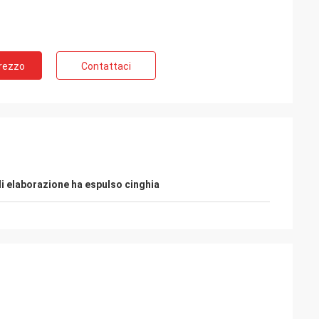
Prezzo
Contattaci
di elaborazione ha espulso cinghia
e
Possamai di sig. Alcioni
lto popolari nei
Prodotti di soddisfazione del cliente, buon
servizio!