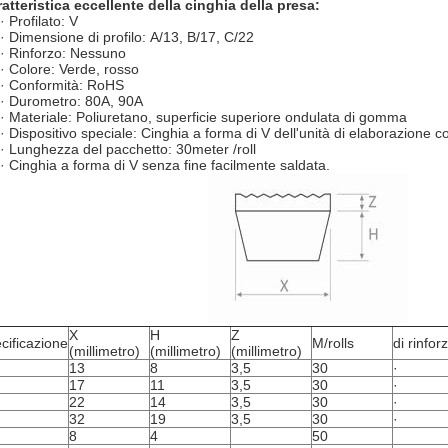
atteristica eccellente della cinghia della presa:
·
Profilato: V
·
Dimensione di profilo: A/13, B/17, C/22
·
Rinforzo: Nessuno
·
Colore: Verde, rosso
·
Conformità: RoHS
·
Durometro: 80A, 90A
·
Materiale: Poliuretano, superficie superiore ondulata di gomma
·
Dispositivo speciale: Cinghia a forma di V dell'unità di elaborazione 
·
Lunghezza del pacchetto: 30meter /roll
·
Cinghia a forma di V senza fine facilmente saldata.
X
H
Z
cificazione
M/rolls
di rinfor
(millimetro)
(millimetro)
(millimetro)
13
8
3,5
30
·
17
11
3,5
30
·
22
14
3,5
30
·
32
19
3,5
30
·
8
4
50