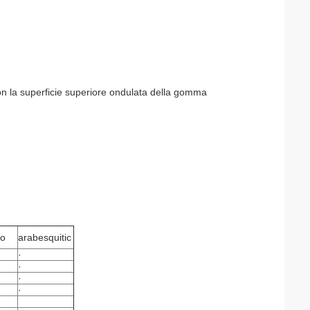
con la superficie superiore ondulata della gomma
zo
arabesquitic
·
·
·
·