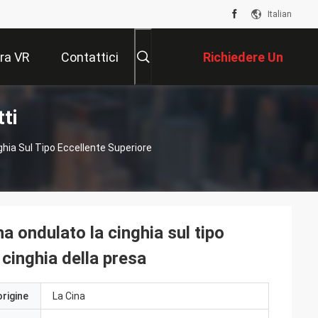
Italian
ra VR
Contattici
Richiedere Un
ti
Preventivo
hia Sul Tipo Eccellente Superiore
a ondulato la cinghia sul tipo
 cinghia della presa
origine
La Cina