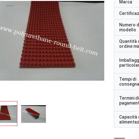
Marca
Certifica
Numero d
modello
Quantità 
ordine m
Imballagg
particolar
Tempi di
consegn
Termini di
pagamen
Capacità 
alimenta