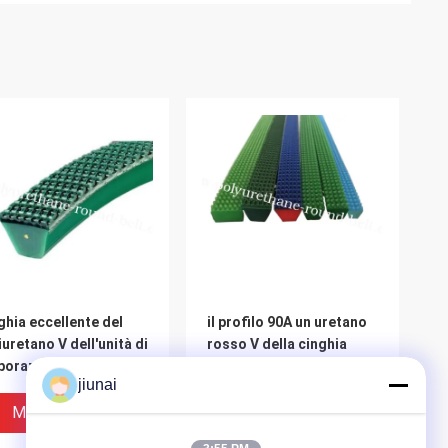
ghia eccellente del
il profilo 90A un uretano
iuretano V dell'unità di
rosso V della cinghia
borazione della
eccellente della presa di
jiunai
ghia della presa di
-13 la B -17 C -22 allaccia
de della cima di
30 metri/rotolo
Miglior Prezzo
Miglior Prezzo
ezza 90A