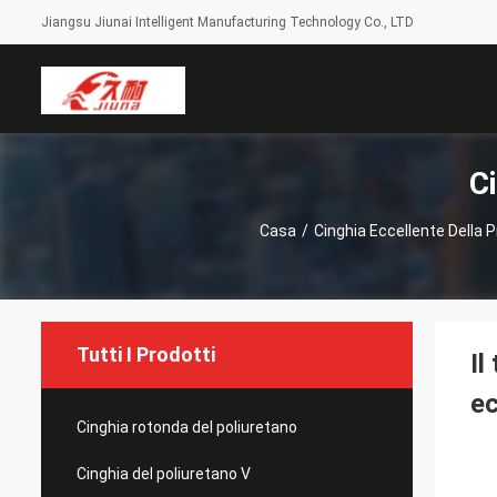
Jiangsu Jiunai Intelligent Manufacturing Technology Co., LTD
C
Casa
/
Cinghia Eccellente Della 
Tutti I Prodotti
Il
ec
Cinghia rotonda del poliuretano
Cinghia del poliuretano V