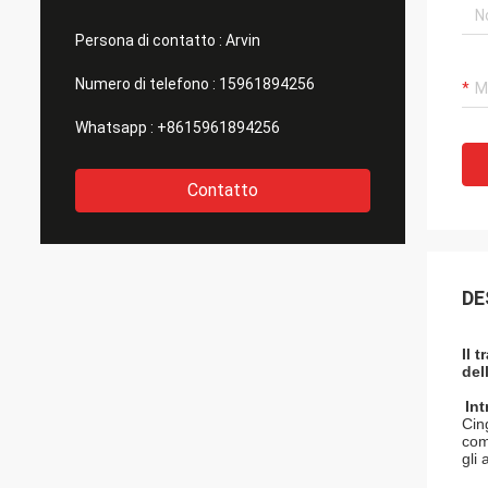
Persona di contatto :
Arvin
Numero di telefono :
15961894256
Whatsapp :
+8615961894256
Contatto
DE
Il 
del
Int
Cin
com
gli