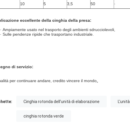
10
5
3,5
50
·
licazione eccellente della cinghia della presa:
· Ampiamente usato nel trasporto degli ambienti sdrucciolevoli,
· Sulle pendenze ripide che trasportano industriale.
egno di servizio:
alità per continuare andare, credito vincere il mondo„
chette:
Cinghia rotonda dell'unità di elaborazione
L'unit
cinghia rotonda verde