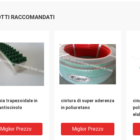
TTI RACCOMANDATI
ia trapezoidale in
cintura di super aderenza
cin
antiscivolo
in poliuretano
pol
ela
cin
ver
Miglior Prezzo
Miglior Prezzo
dur