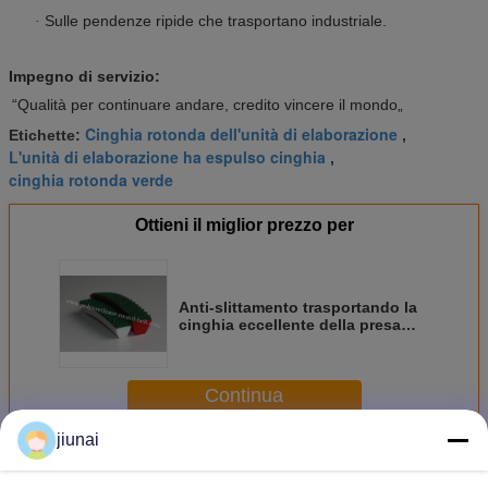
Sulle pendenze ripide che trasportano industriale.
·
Impegno di servizio:
“Qualità per continuare andare, credito vincere il mondo„
Cinghia rotonda dell'unità di elaborazione
Etichette:
,
L'unità di elaborazione ha espulso cinghia
,
cinghia rotonda verde
Ottieni il miglior prezzo per
Anti-slittamento trasportando la
cinghia eccellente della presa
della cinghia con la superficie
superiore del PVC
Continua
jiunai
Cinghia eccellente della presa
Più