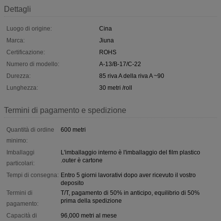
Dettagli
Luogo di origine:
Cina
Marca:
Jiuna
Certificazione:
ROHS
Numero di modello:
A-13/B-17/C-22
Durezza:
85 riva A della riva A ~90
Lunghezza:
30 metri /roll
Termini di pagamento e spedizione
Quantità di ordine
600 metri
minimo:
Imballaggi
L'imballaggio interno è l'imballaggio del film plastico
.outer è cartone
particolari:
Tempi di consegna:
Entro 5 giorni lavorativi dopo aver ricevuto il vostro
deposito
Termini di
T/T, pagamento di 50% in anticipo, equilibrio di 50%
prima della spedizione
pagamento:
Capacità di
96,000 metri al mese