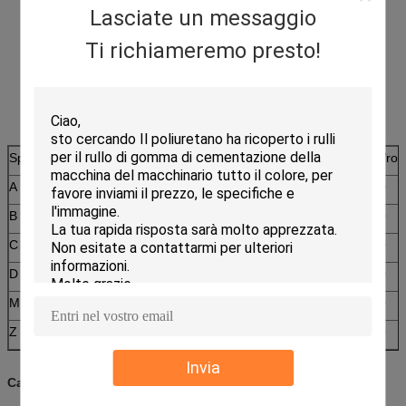
Lasciate un messaggio
Ti richiameremo presto!
Specificazione
X (millimetro)
H (millimetro)
Z (millimetro)
M/roll
A
13
8
3,5
30
B
17
11
3,5
30
C
22
14
3,5
30
D
32
19
3,5
30
M.
8
4
50
Z
10
5
3,5
50
Invia
Caratteristica eccellente della cinghia della presa:
Profilato: V