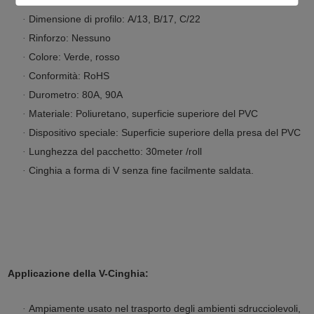
·
Dimensione di profilo: A/13, B/17, C/22
·
Rinforzo: Nessuno
·
Colore: Verde, rosso
·
Conformità: RoHS
·
Durometro: 80A, 90A
·
Materiale: Poliuretano, superficie superiore del PVC
·
Dispositivo speciale: Superficie superiore della presa del PVC
·
Lunghezza del pacchetto: 30meter /roll
·
Cinghia a forma di V senza fine facilmente saldata.
·
Applicazione della V-Cinghia:
Ampiamente usato nel trasporto degli ambienti sdrucciolevoli,
·