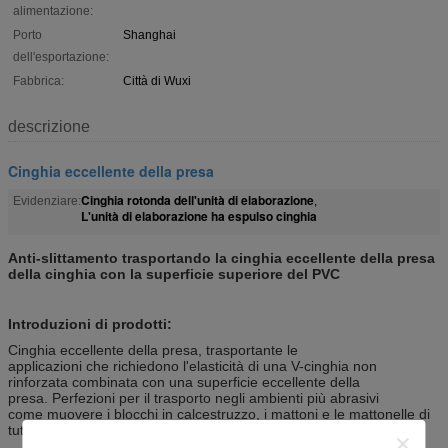
alimentazione:
Porto
Shanghai
dell'esportazione:
Fabbrica:
Città di Wuxi
descrizione
Cinghia eccellente della presa
Cinghia rotonda dell'unità di elaborazione
Evidenziare:
,
L'unità di elaborazione ha espulso cinghia
Anti-slittamento trasportando la cinghia eccellente della presa
della cinghia con la superficie superiore del PVC
Introduzioni di prodotti:
Cinghia eccellente della presa, trasportante le
applicazioni che richiedono l'elasticità di una V-cinghia non
rinforzata combinata con una superficie eccellente della
presa. Perfezioni per il trasporto negli ambienti più abrasivi
come muovere i blocchi in calcestruzzo, i mattoni e le mattonelle di
tutti i tipi.