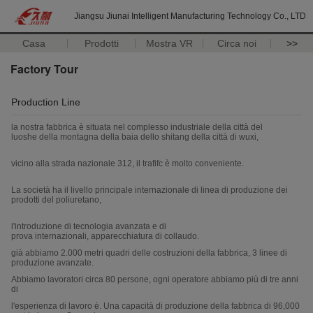
Jiangsu Jiunai Intelligent Manufacturing Technology Co., LTD
Casa
Prodotti
Mostra VR
Circa noi
>>
Factory Tour
Production Line
la nostra fabbrica è situata nel complesso industriale della città del
luoshe della montagna della baia dello shitang della città di wuxi,
vicino alla strada nazionale 312, il trafifc è molto conveniente.
La società ha il livello principale internazionale di linea di produzione dei
prodotti del poliuretano,
l'introduzione di tecnologia avanzata e di
prova internazionali, apparecchiatura di collaudo.
già abbiamo 2.000 metri quadri delle costruzioni della fabbrica, 3 linee di
produzione avanzate.
Abbiamo lavoratori circa 80 persone, ogni operatore abbiamo più di tre anni
di
l'esperienza di lavoro è. Una capacità di produzione della fabbrica di 96,000