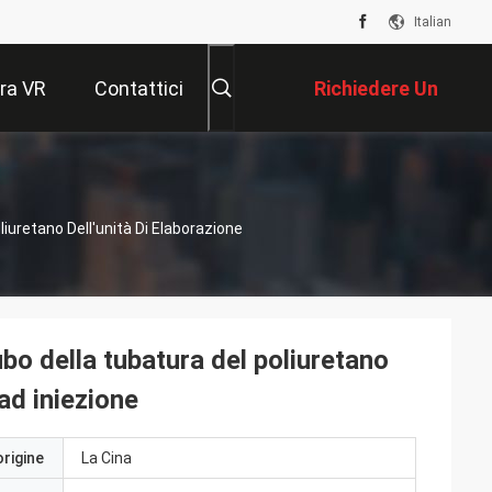
Italian
ra VR
Contattici
Richiedere Un
Preventivo
iuretano Dell'unità Di Elaborazione
bo della tubatura del poliuretano
ad iniezione
origine
La Cina