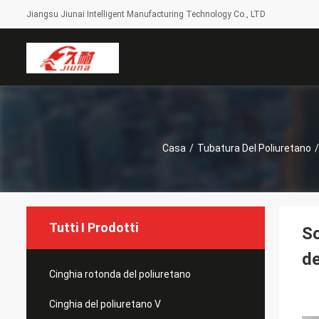
Jiangsu Jiunai Intelligent Manufacturing Technology Co., LTD
Casa
/
Tubatura Del Poliuretano
/
Tutti I Prodotti
So
de
Cinghia rotonda del poliuretano
Cinghia del poliuretano V