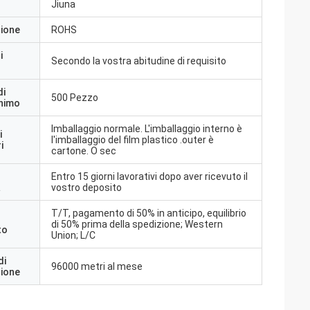
Jiuna
zione
ROHS
i
Secondo la vostra abitudine di requisito
di
500 Pezzo
inimo
Imballaggio normale. L'imballaggio interno è
i
l'imballaggio del film plastico .outer è
i
cartone. O sec
Entro 15 giorni lavorativi dopo aver ricevuto il
a
vostro deposito
T/T, pagamento di 50% in anticipo, equilibrio
di 50% prima della spedizione; Western
to
Union; L/C
di
96000 metri al mese
zione