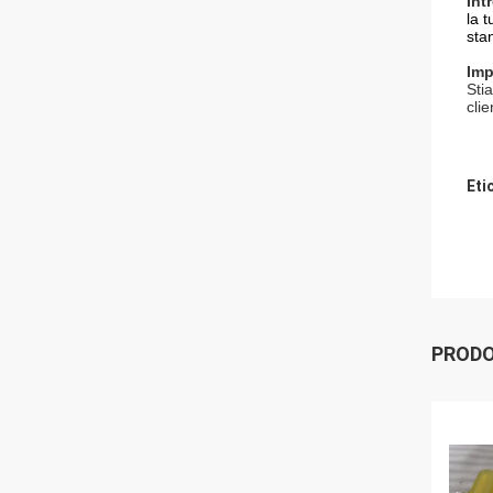
Int
la t
sta
Imp
Sti
clie
Eti
PRODO