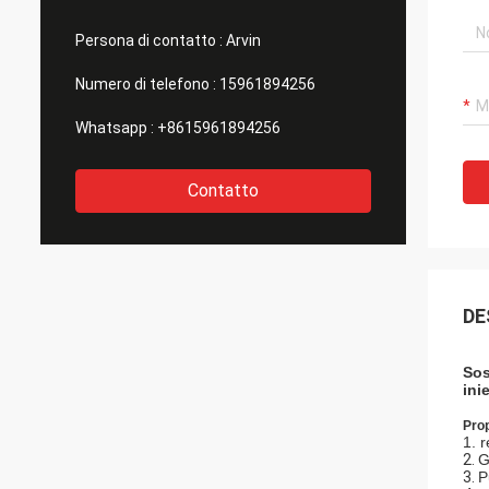
Persona di contatto :
Arvin
Numero di telefono :
15961894256
Whatsapp :
+8615961894256
Contatto
DE
Sos
ini
Prop
1. r
2.
G
3.
P