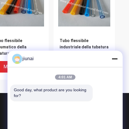
o flessibile
Tubo flessibile
umatico della
industriale della tubatura
atura dell'aria
del poliuretano dell'unità
jiunai
ssibile industriale del
di elaborazione della
iuretano per la
trasmissione pneumatica
Miglior Prezzo
Miglior Prezzo
atura del poliuretano
dell'aria
4:01 AM
 gasdotto
Good day, what product are you looking 
for?
Prodotti
Cinghia rotonda del poliuretano
Cinghia del poliuretano V