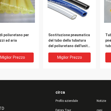
di poliuretano per
Sostituzione pneumatica
Tub
zzi ad aria
del tubo della tubatura
pne
del poliuretano dell'unità
tub
di elaborazione dell'aria
fle
industriale
pol
Miglior Prezzo
Miglior Prezzo
tub
del
circa
Profilo aziendale
Notizie
LTD
Fatory Tour
casi