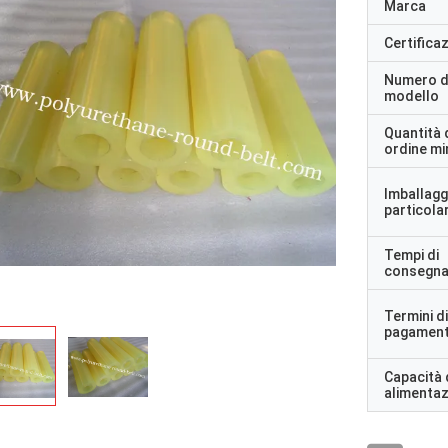
Marca
Certifica
Numero d
modello
Quantità 
ordine m
Imballagg
particolar
Tempi di
consegn
Termini di
pagamen
Capacità 
alimenta