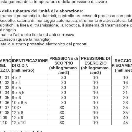
asta gamma della temperatura e della pressione di lavoro.
 della tubatura dell'unità di elaborazione:
Strumenti pneumatici industriali, controllo processo di processo con pot
Gasdotto, catena di montaggio automatica, strumento & attrezzatura, la
ubrifichi la linea di trasmissione, la robotica, il sistema di trasmissione 
rdinaggio.
nnaffi e l'altro olio fluido ed anti corrosivo.
ccessori (quale la maniglia)
etallo e strato protettivo elettronico dei prodotti.
PRESSIONE di
PRESSIONE DI
MERO
IDENTIFICAZIONE
RAGGIO 
SCOPPIO
ESERCIZIO
DEL
DI O.D./.
PIEGAME
(chilogrammo.
(chilogrammo.
ZZO.
(millimetro)
(millimet
/cm2)
/cm2)
T-01
4 x 2
30
10
10
T-02
6 x 4
30
10
16
T-03
8 x 5
30
10
22
T-04
8 x 5,5
30
10
21
T-05
8 x 6
30
10
20
T-06
10 x 6,5
30
10
23
T-07
10X7
30
10
25
T-08
12 x 8
30
10
35
T-09
12 x 9
30
10
40
T-10
12 x 10
30
10
45