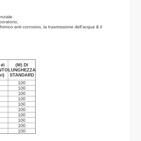
enziale
boratorio,
chimico anti corrosivo, la trasmissione dell'acqua & il
di
(M) DI
NTO
LUNGHEZZA
ri)
STANDARD
100
100
100
100
100
100
100
100
100
100