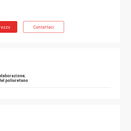
Prezzo
Contattaci
 elaborazione
,
el poliuretano
e
Possamai di sig. Alcioni
lto popolari nei
Prodotti di soddisfazione del cliente, buon
servizio!