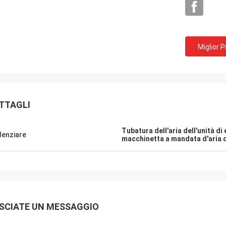
Miglior 
TTAGLI
Tubatura dell'aria dell'unità di
denziare
macchinetta a mandata d'aria d
Mr.Mike
Sig. jon
siamo impressionati con la qualità
i vostri prodotti sono mo
cinghie che avete prodotto.
miei mercati.
SCIATE UN MESSAGGIO