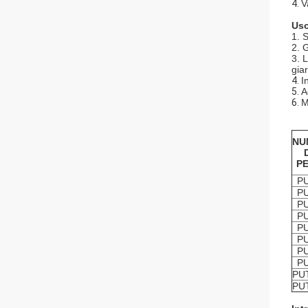
4.
V
Uso
1. 
2. 
3. L
gia
4.
I
5.
A
6.
M
NU
PE
PU
PU
PU
PU
PU
PU
PU
PU
PU
PU