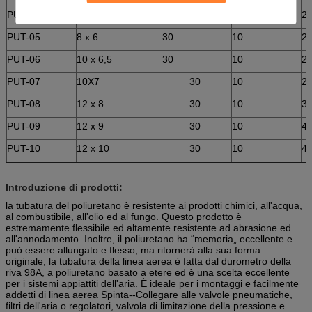
PUT-04
8 x 5,5
30
10
2
PUT-05
8 x 6
30
10
2
PUT-06
10 x 6,5
30
10
2
PUT-07
10X7
30
10
2
PUT-08
12 x 8
30
10
3
PUT-09
12 x 9
30
10
4
PUT-10
12 x 10
30
10
4
Introduzione di prodotti:
la tubatura del poliuretano è resistente ai prodotti chimici, all'acqua,
al combustibile, all'olio ed al fungo. Questo prodotto è
estremamente flessibile ed altamente resistente ad abrasione ed
all'annodamento. Inoltre, il poliuretano ha “memoria„ eccellente e
può essere allungato e flesso, ma ritornerà alla sua forma
originale, la tubatura della linea aerea è fatta dal durometro della
riva 98A, a poliuretano basato a etere ed è una scelta eccellente
per i sistemi appiattiti dell'aria. È ideale per i montaggi e facilmente
addetti di linea aerea Spinta--Collegare alle valvole pneumatiche,
filtri dell'aria o regolatori, valvola di limitazione della pressione e