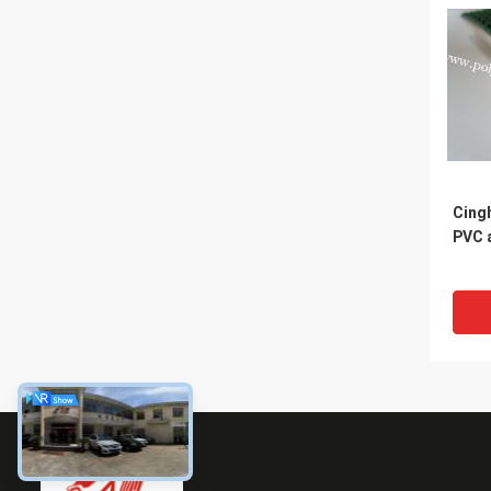
Cingh
PVC 