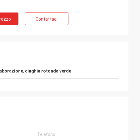
Prezzo
Contattaci
elaborazione
,
cinghia rotonda verde
e
Possamai di sig. Alcioni
lto popolari nei
Prodotti di soddisfazione del cliente, buon
servizio!