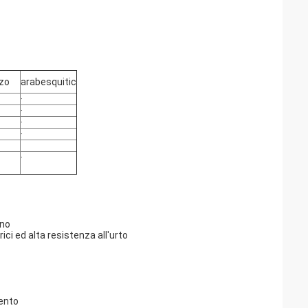
rzo
arabesquitic
·
·
·
·
·
eno
ici ed alta resistenza all'urto
mento