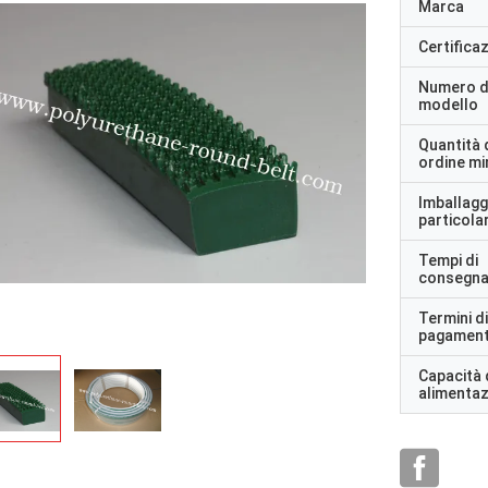
Marca
Certifica
Numero d
modello
Quantità 
ordine m
Imballagg
particolar
Tempi di
consegn
Termini di
pagamen
Capacità 
alimenta