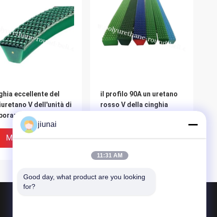
ghia eccellente del
il profilo 90A un uretano
iuretano V dell'unità di
rosso V della cinghia
borazione della
eccellente della presa di
jiunai
ghia della presa di
-13 la B -17 C -22 allaccia
de della cima di
30 metri/rotolo
Miglior Prezzo
Miglior Prezzo
ezza 90A
11:31 AM
Good day, what product are you looking 
for?
Prodotti