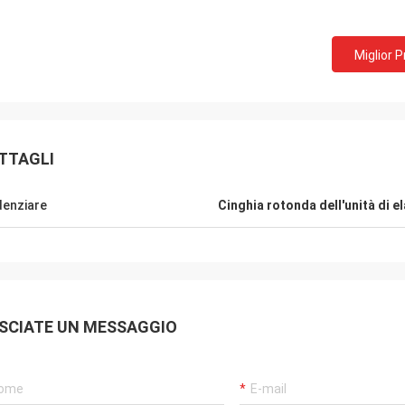
Miglior 
TTAGLI
denziare
Cinghia rotonda dell'unità di 
Mr.Mike
Sig. jon
siamo impressionati con la qualità
i vostri prodotti sono mo
SCIATE UN MESSAGGIO
cinghie che avete prodotto.
miei mercati.