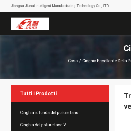
Jiangsu Jiunai Intelligent Manufacturing Technology Co., LTD
C
Casa
/
Cinghia Eccellente Della 
Tutti I Prodotti
Tr
ve
Cinghia rotonda del poliuretano
Cinghia del poliuretano V