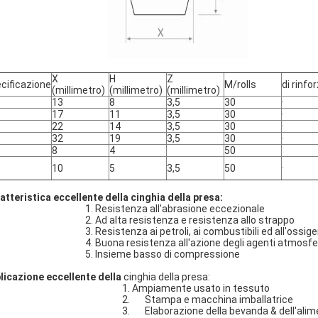
X
H
Z
cificazione
M/rolls
di rinfo
(millimetro)
(millimetro)
(millimetro)
13
8
3,5
30
·
17
11
3,5
30
·
22
14
3,5
30
·
32
19
3,5
30
·
8
4
50
10
5
3,5
50
·
atteristica eccellente della cinghia della presa:
1. Resistenza all'abrasione eccezionale
2. Ad alta resistenza e resistenza allo strappo
3. Resistenza ai petroli, ai combustibili ed all'ossig
4. Buona resistenza all'azione degli agenti atmosfer
5. Insieme basso di compressione
licazione eccellente della
cinghia della presa:
1. Ampiamente usato in tessuto
2.
Stampa e macchina imballatrice
3.
Elaborazione della bevanda & dell'ali