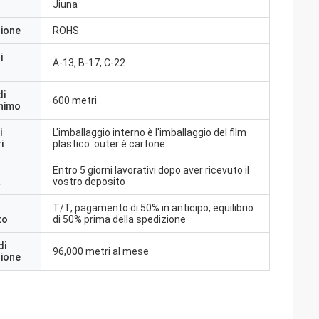
Jiuna
zione
ROHS
i
A-13, B-17, C-22
di
600 metri
inimo
i
L'imballaggio interno è l'imballaggio del film
i
plastico .outer è cartone
Entro 5 giorni lavorativi dopo aver ricevuto il
a
vostro deposito
T/T, pagamento di 50% in anticipo, equilibrio
to
di 50% prima della spedizione
di
96,000 metri al mese
zione