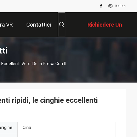
Italian
ra VR
Contattici
Richiedere Un
ti
Preventivo
 Eccellenti Verdi Della Presa Con Il
i ripidi, le cinghie eccellenti
origine
Cina