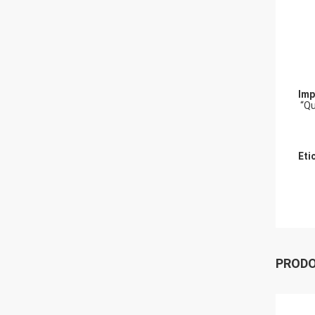
Imp
“Qu
Eti
PRODO