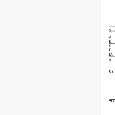
Spe
A
B
C
D
M.
Z
Car
App