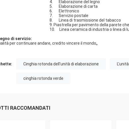
4.
Elaborazione del legno
5.
Elaborazione di carta
6.
Elettronico
7.
Servizio postale
8.
Linea di trasmissione del tabacco
9. Piastrella per pavimento della parete che
10.
Linea ceramica di industria o linea di 
egno di servizio:
alità per continuare andare, credito vincere il mondo„
chette:
Cinghia rotonda dell'unità di elaborazione
L'unit
cinghia rotonda verde
TTI RACCOMANDATI