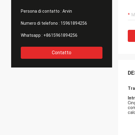
Persona di contatto :
Arvin
Numero di telefono :
15961894256
Whatsapp :
+8615961894256
Contatto
DE
Tra
Int
Cin
com
calc