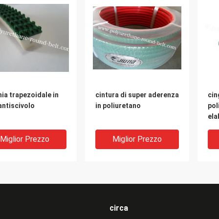
ia trapezoidale in
cintura di super aderenza
cin
antiscivolo
in poliuretano
pol
ela
cin
ver
Miglior Prezzo
Miglior Prezzo
dur
circa