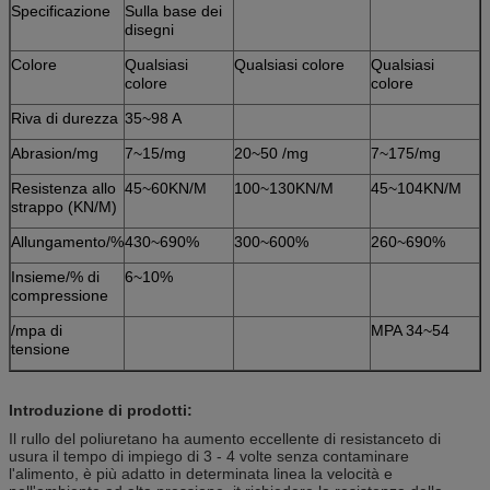
Specificazione
Sulla base dei
disegni
Colore
Qualsiasi
Qualsiasi colore
Qualsiasi
colore
colore
Riva di durezza
35~98 A
Abrasion/mg
7~15/mg
20~50 /mg
7~175/mg
Resistenza allo
45~60KN/M
100~130KN/M
45~104KN/M
strappo (KN/M)
Allungamento/%
430~690%
300~600%
260~690%
Insieme/% di
6~10%
compressione
/mpa di
MPA 34~54
tensione
Introduzione di prodotti:
Il rullo del poliuretano ha aumento eccellente di resistanceto di
usura il tempo di impiego di 3 - 4 volte senza contaminare
l'alimento, è più adatto in determinata linea la velocità e