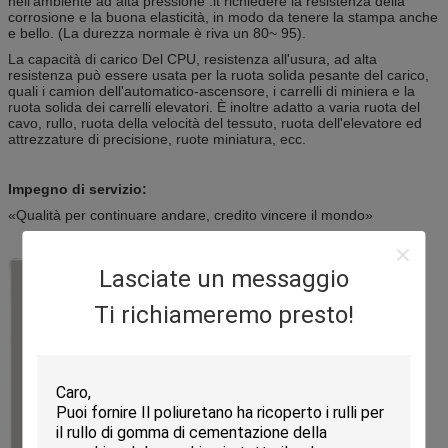
nell'ambiente ad alta pressione .it richiedere la resistenza della
corrosione e la buona elasticità, in modo da tenere la stampa anche
e bello. (La durezza normale è riva un 80~ 95).
La capacità di carico Del CPU, resistenza all'usura, ad alta
resistenza può essere usata per la ruota solida pesante del carico,
quali i camion dell'automatico-ascensore, i carrelli di miniera e la
ruota solida dei carrelli elevatori. È inoltre adatto a varia ruota del
cavo, rullo, ruota della velocità del tessuto, ruota dell'elevatore ed
attrezzature di precisione, ruote miniatura, ecc.
Impegno di servizio:
«Qualità per continuare andare, credito vincere il mondo»
Lasciate un messaggio
Ti richiameremo presto!