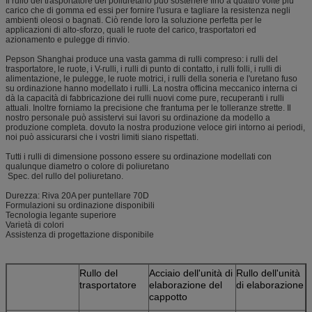
Il rullo del trasportatore del poliuretano può sostenere fino a quattro volte più
carico che di gomma ed essi per fornire l'usura e tagliare la resistenza negli
ambienti oleosi o bagnati. Ciò rende loro la soluzione perfetta per le
applicazioni di alto-sforzo, quali le ruote del carico, trasportatori ed
azionamento e pulegge di rinvio.
Pepson Shanghai produce una vasta gamma di rulli compreso: i rulli del
trasportatore, le ruote, i V-rulli, i rulli di punto di contatto, i rulli folli, i rulli di
alimentazione, le pulegge, le ruote motrici, i rulli della soneria e l'uretano fuso
su ordinazione hanno modellato i rulli. La nostra officina meccanico interna ci
dà la capacità di fabbricazione dei rulli nuovi come pure, recuperanti i rulli
attuali. Inoltre forniamo la precisione che frantuma per le tolleranze strette. Il
nostro personale può assistervi sui lavori su ordinazione da modello a
produzione completa. dovuto la nostra produzione veloce giri intorno ai periodi,
noi può assicurarsi che i vostri limiti siano rispettati.
Tutti i rulli di dimensione possono essere su ordinazione modellati con
qualunque diametro o colore di poliuretano
Spec. del rullo del poliuretano.
Durezza: Riva 20A per puntellare 70D
Formulazioni su ordinazione disponibili
Tecnologia legante superiore
Varietà di colori
Assistenza di progettazione disponibile
Rullo del
Acciaio dell'unità di
Rullo dell'unità
trasportatore
elaborazione del
di elaborazione
cappotto