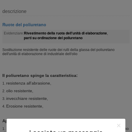
descrizione
Ruote del poliuretano
Rivestimento della ruota dell'unità di elaborazione
Evidenziare:
,
parti su ordinazione del poliuretano
Sostituzione resistente delle ruote dei rulli della glassa del poliuretano
dell'unità di elaborazione di industriale dell'olio
Il poliuretano spinge la caratteristica:
resistenza all'abrasione,
1.
olio resistente,
2.
invecchiare resistente,
3.
Erosione resistente,
4.
Applicazione:
Ampiamente usato in accessorio ceramico del macchinario, forno
1.