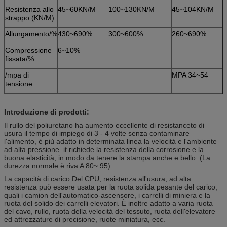
Resistenza allo
45~60KN/M
100~130KN/M
45~104KN/M
strappo (KN/M)
Allungamento/%
430~690%
300~600%
260~690%
Compressione
6~10%
fissata/%
/mpa di
MPA 34~54
tensione
Introduzione di prodotti:
Il rullo del poliuretano ha aumento eccellente di resistanceto di
usura il tempo di impiego di 3 - 4 volte senza contaminare
l'alimento, è più adatto in determinata linea la velocità e l'ambiente
ad alta pressione .it richiede la resistenza della corrosione e la
buona elasticità, in modo da tenere la stampa anche e bello. (La
durezza normale è riva A 80~ 95).
La capacità di carico Del CPU, resistenza all'usura, ad alta
resistenza può essere usata per la ruota solida pesante del carico,
quali i camion dell'automatico-ascensore, i carrelli di miniera e la
ruota del solido dei carrelli elevatori. È inoltre adatto a varia ruota
del cavo, rullo, ruota della velocità del tessuto, ruota dell'elevatore
ed attrezzature di precisione, ruote miniatura, ecc.