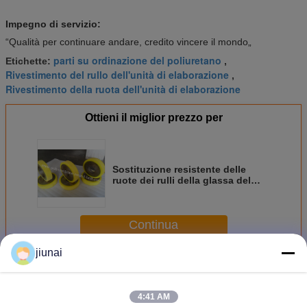
Impegno di servizio:
“Qualità per continuare andare, credito vincere il mondo„
parti su ordinazione del poliuretano
Etichette:
,
Rivestimento del rullo dell'unità di elaborazione
,
Rivestimento della ruota dell'unità di elaborazione
Ottieni il miglior prezzo per
Sostituzione resistente delle
ruote dei rulli della glassa del
poliuretano dell'unità di
elaborazione di industriale
dell'olio
Continua
jiunai
Ruote del poliuretano
Più
4:41 AM