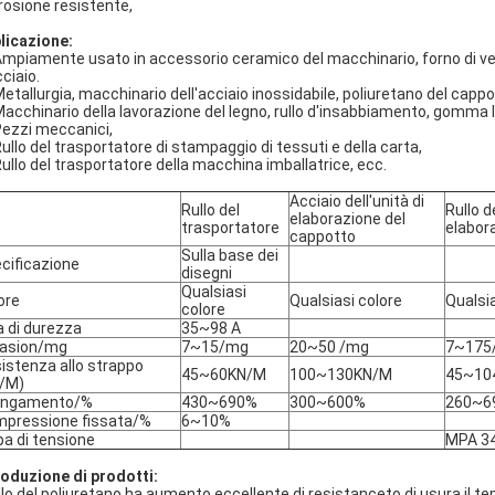
rosione resistente,
licazione:
mpiamente usato in accessorio ceramico del macchinario, forno di vetro,
ciaio.
etallurgia, macchinario dell'acciaio inossidabile, poliuretano del cappo
acchinario della lavorazione del legno, rullo d'insabbiamento, gomma lat
ezzi meccanici,
ullo del trasportatore di stampaggio di tessuti e della carta,
ullo del trasportatore della macchina imballatrice, ecc.
Acciaio dell'unità di
Rullo del
Rullo de
elaborazione del
trasportatore
elabor
cappotto
Sulla base dei
cificazione
disegni
Qualsiasi
ore
Qualsiasi colore
Qualsia
colore
a di durezza
35~98 A
asion/mg
7~15/mg
20~50 /mg
7~175
istenza allo strappo
45~60KN/M
100~130KN/M
45~10
/M)
ungamento/%
430~690%
300~600%
260~6
pressione fissata/%
6~10%
a di tensione
MPA 3
roduzione di prodotti:
rullo del poliuretano ha aumento eccellente di resistanceto di usura il t