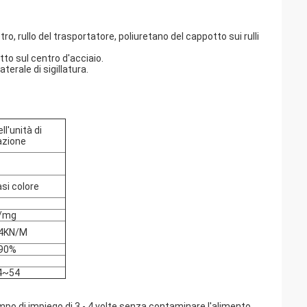
 rullo del trasportatore, poliuretano del cappotto sui rulli
tto sul centro d'acciaio.
erale di sigillatura.
ll'unità di
azione
si colore
/mg
4KN/M
90%
4~54
empo di impiego di 3 - 4 volte senza contaminare l'alimento,