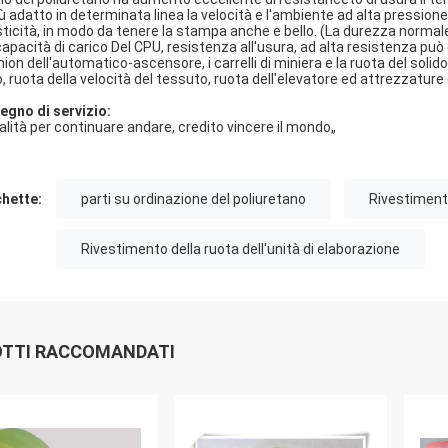
iù adatto in determinata linea la velocità e l'ambiente ad alta pressione 
sticità, in modo da tenere la stampa anche e bello. (La durezza normale
capacità di carico Del CPU, resistenza all'usura, ad alta resistenza può 
on dell'automatico-ascensore, i carrelli di miniera e la ruota del solido d
lo, ruota della velocità del tessuto, ruota dell'elevatore ed attrezzature
egno di servizio:
alità per continuare andare, credito vincere il mondo„
chette:
parti su ordinazione del poliuretano
Rivestimento
Rivestimento della ruota dell'unità di elaborazione
TTI RACCOMANDATI