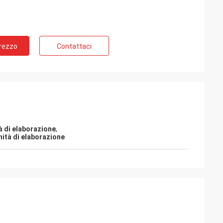
Prezzo
Contattaci
tà di elaborazione
,
nità di elaborazione
e
Possamai di sig. Alcioni
lto popolari nei
Prodotti di soddisfazione del cliente, buon
servizio!