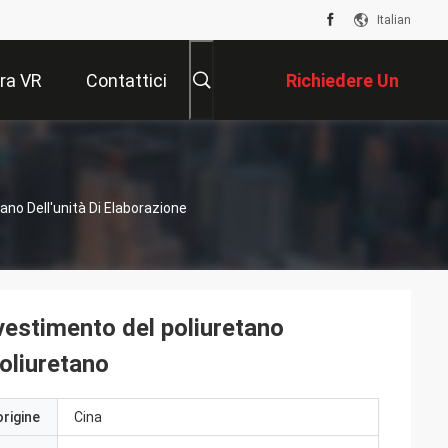
Italian
ra VR
Contattici
Richiedere Un
Preventivo
etano Dell'unità Di Elaborazione
 rivestimento del poliuretano
poliuretano
origine
Cina