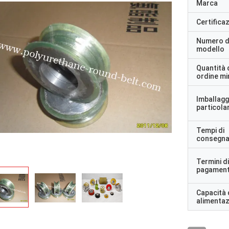
Marca
Certifica
Numero d
modello
Quantità 
ordine m
Imballagg
particolar
Tempi di
consegn
Termini di
pagamen
Capacità 
alimenta