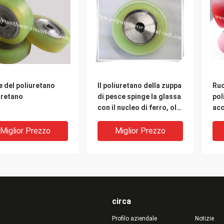
 del poliuretano
Il poliuretano della zuppa
Ruo
uretano
di pesce spinge la glassa
pol
con il nucleo di ferro, olio
acc
resistente
mac
dei
Miglior Prezzo
Miglior Prezzo
circa
Profilo aziendale
Notizie