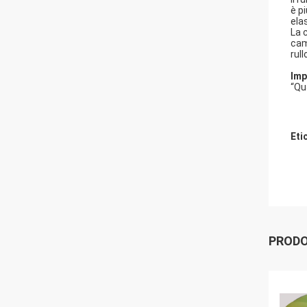
è p
ela
La 
cami
rul
Imp
“Qu
Eti
PRODO