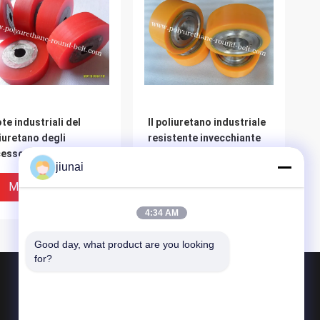
te industriali del
Il poliuretano industriale
iuretano degli
resistente invecchiante
essori del
dell'unità di elaborazione
jiunai
chinario delle ruote
della zuppa di pesce
 rulli del poliuretano
spinge il rivestimento
Miglior Prezzo
Miglior Prezzo
con il nucleo di ferro
4:34 AM
Good day, what product are you looking 
for?
Prodotti
Cinghia rotonda del poliuretano