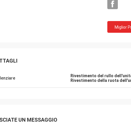
Miglior 
TTAGLI
Rivestimento del rullo dell'uni
denziare
Rivestimento della ruota dell'u
Mr.Mike
Sig. jon
siamo impressionati con la qualità
i vostri prodotti sono mo
cinghie che avete prodotto.
miei mercati.
SCIATE UN MESSAGGIO