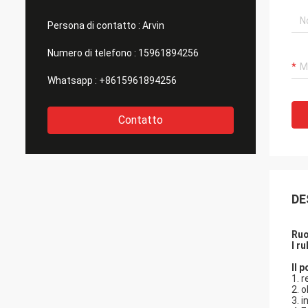
Persona di contatto :
Arvin
Numero di telefono :
15961894256
Whatsapp :
+8615961894256
Contatto
DE
Ruo
I r
Il 
1.
r
2.
o
3.
i