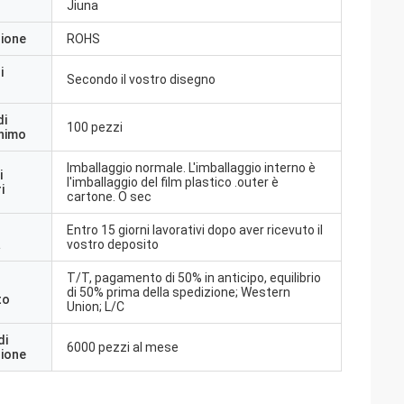
Jiuna
zione
ROHS
i
Secondo il vostro disegno
di
100 pezzi
inimo
Imballaggio normale. L'imballaggio interno è
i
l'imballaggio del film plastico .outer è
i
cartone. O sec
Entro 15 giorni lavorativi dopo aver ricevuto il
a
vostro deposito
T/T, pagamento di 50% in anticipo, equilibrio
di 50% prima della spedizione; Western
to
Union; L/C
di
6000 pezzi al mese
zione