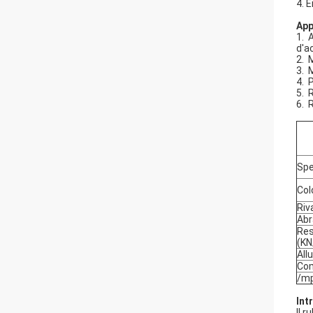
4.
E
App
1.
A
d'ac
2.
M
3.
M
4.
P
5.
R
6.
R
Spe
Col
Riv
Abr
Res
(KN
All
Com
/mp
Int
Il 