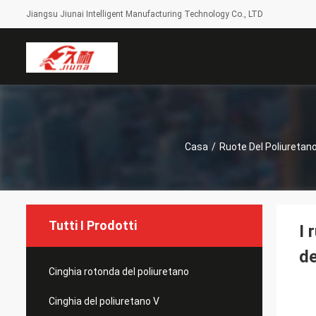
Jiangsu Jiunai Intelligent Manufacturing Technology Co., LTD
Casa
/
Ruote Del Poliuretan
Tutti I Prodotti
I 
de
Cinghia rotonda del poliuretano
Cinghia del poliuretano V