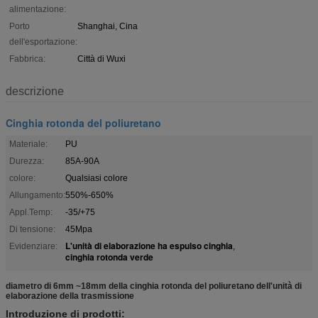
alimentazione:
Porto
Shanghai, Cina
dell'esportazione:
Fabbrica:
Città di Wuxi
descrizione
Cinghia rotonda del poliuretano
Materiale:
PU
Durezza:
85A-90A
colore:
Qualsiasi colore
Allungamento:
550%-650%
Appl.Temp:
-35/+75
Di tensione:
45Mpa
L'unità di elaborazione ha espulso cinghia
Evidenziare:
,
cinghia rotonda verde
diametro di 6mm ~18mm della cinghia rotonda del poliuretano dell'unità di
elaborazione della trasmissione
Introduzione di prodotti: