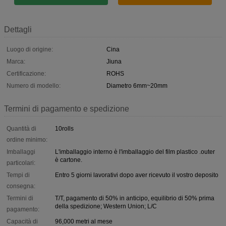
Dettagli
Luogo di origine:
Cina
Marca:
Jiuna
Certificazione:
ROHS
Numero di modello:
Diametro 6mm~20mm
Termini di pagamento e spedizione
Quantità di
10rolls
ordine minimo:
Imballaggi
L'imballaggio interno è l'imballaggio del film plastico .outer
è cartone.
particolari:
Tempi di
Entro 5 giorni lavorativi dopo aver ricevuto il vostro deposito
consegna:
Termini di
T/T, pagamento di 50% in anticipo, equilibrio di 50% prima
della spedizione; Western Union; L/C
pagamento:
Capacità di
96,000 metri al mese