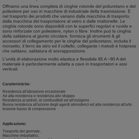
Offriamo una linea completa di cinghie rotonde del poliuretano e del
poliestere per uso in macchine di industriale della trasmissione. E
nel trasporto dei prodotti che variano dalla macchina di trasporto,
dalla macchina del trasportatore al vetro e dalle mattonelle. Le
cinghie rotonde sono disponibili con le superfici regolari e ruvide e
sono rinforzate con poliestere, nylon o fibre. Inoltre può la cinghia
della saldatura al giunto circolare. fornisca gli strumenti & gli
accessori di collegamento per le cinghie del poliuretano, includa il
morsetto, il ferro da stiro ed il coltello, collegante i metodi è hotpress
che saldano, saldatura di sovrapposizione.
L'unità di elaborazione molto elastica e flessibile 85 A ~90 A del
materiale è particolarmente adatta a cavo in trasportatori e assi
verticali.
Caratteristiche:
Resistenza all'abrasione eccezionale
Ad alta resistenza e resistenza allo strappo
Resistenza ai petroli, ai combustibili ed all'ossigeno
Buona resistenza all'azione degli agenti atmosferici ed alta resistenza all'urto
Insieme basso di compressione
Applicazione:
Trasporto del giornale,
Macchine imballatrici,