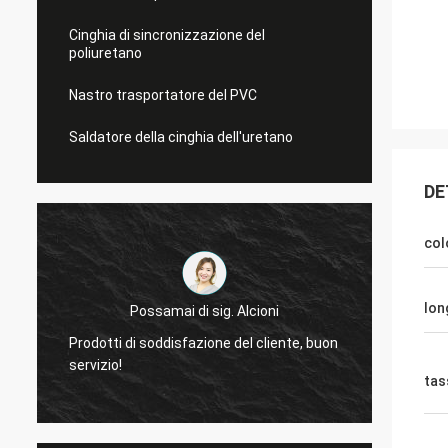
Cinghia di sincronizzazione del
poliuretano
Nastro trasportatore del PVC
Saldatore della cinghia dell'uretano
DE
col
lon
ioni
Mr.Mike
cliente, buon
molto siamo impressionati con la qualità
delle cinghie che avete prodotto.
tas