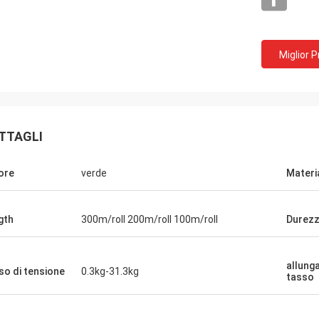
Miglior 
TTAGLI
ore
verde
Materi
gth
300m/roll 200m/roll 100m/roll
Durez
Sig. jone
Pos
i vostri prodotti sono molto popolari nei
Prodotti di 
miei mercati.
servizio!
allung
so di tensione
0.3kg-31.3kg
tasso