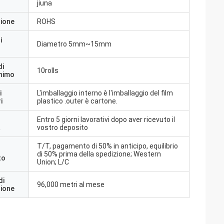
jiuna
zione
ROHS
i
Diametro 5mm~15mm
di
10rolls
inimo
i
L'imballaggio interno è l'imballaggio del film
i
plastico .outer è cartone.
Entro 5 giorni lavorativi dopo aver ricevuto il
a
vostro deposito
T/T, pagamento di 50% in anticipo, equilibrio
di 50% prima della spedizione; Western
to
Union; L/C
di
96,000 metri al mese
zione