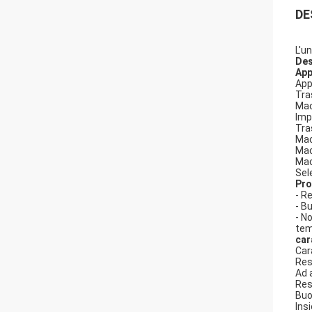
DE
L'u
Des
App
App
Tra
Mac
Imp
Tra
Mac
Mac
Mac
Sel
Pro
- R
- B
- N
tem
car
Car
Res
Ad 
Res
Buo
Ins