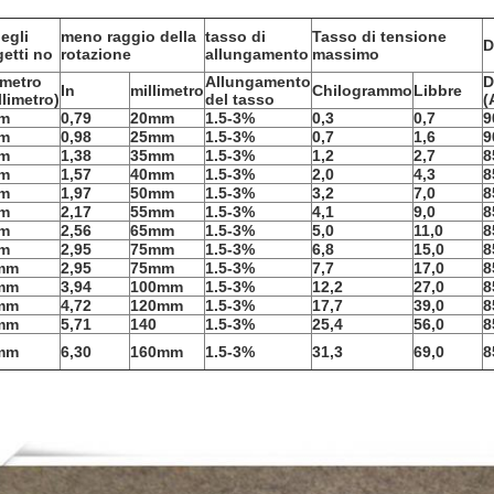
egli
meno raggio della
tasso di
Tasso di tensione
D
etti no
rotazione
allungamento
massimo
metro
Allungamento
D
In
millimetro
Chilogrammo
Libbre
llimetro)
del tasso
(
m
0,79
20mm
1.5-3%
0,3
0,7
9
m
0,98
25mm
1.5-3%
0,7
1,6
9
m
1,38
35mm
1.5-3%
1,2
2,7
8
m
1,57
40mm
1.5-3%
2,0
4,3
8
m
1,97
50mm
1.5-3%
3,2
7,0
8
m
2,17
55mm
1.5-3%
4,1
9,0
8
m
2,56
65mm
1.5-3%
5,0
11,0
8
m
2,95
75mm
1.5-3%
6,8
15,0
8
mm
2,95
75mm
1.5-3%
7,7
17,0
8
mm
3,94
100mm
1.5-3%
12,2
27,0
8
mm
4,72
120mm
1.5-3%
17,7
39,0
8
mm
5,71
140
1.5-3%
25,4
56,0
8
mm
6,30
160mm
1.5-3%
31,3
69,0
8