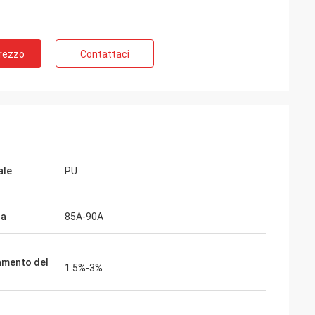
Prezzo
Contattaci
ale
PU
za
85A-90A
samai di sig. Alcioni
soddisfazione del cliente, buon
amento del
1.5%-3%