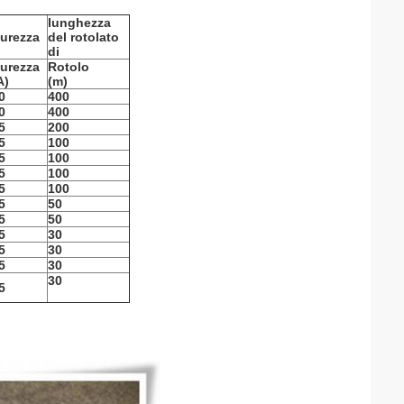
lunghezza
urezza
del rotolato
di
urezza
Rotolo
A)
(m)
0
400
0
400
5
200
5
100
5
100
5
100
5
100
5
50
5
50
5
30
5
30
5
30
30
5