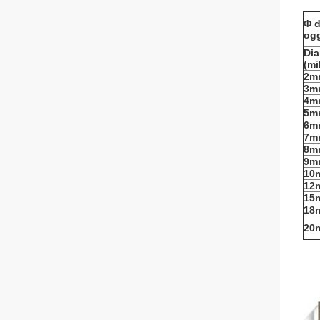
Φ d
ogg
Dia
(mi
2m
3m
4m
5m
6m
7m
8m
9m
10
12
15
18
20