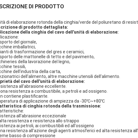
SCRIZIONE DI PRODOTTO
nità di elaborazione rotonda della cinghia/verde del poliuretano di resis
crizione di prodotto dettagliata:
licazione della cinghia del cavo dell'unità di elaborazione:
licazione:
sporto del giornale,
chine imballatrici,
ianti di trasformazione del gres e ceramici,
sporto delle mattonelle di tetto e del pavimento,
hineries della lavorazione del legno,
chine tessili,
chine dell'industria della carta,
ezionatrici dell'alimento, altre macchine utensili dell'alimento.
prietà del cavo dell'unità di elaborazione:
esistenza all'abrasione eccellente.
uona resistenza a combustibile, a petroli e ad ossigeno.
on contiene plastificante.
peratura di applicazione di ampiezza da -30℃~+80℃
atteristica di cinghia rotonda della trasmissione:
atteristiche:
istenza all'abrasione eccezionale
alta resistenza e resistenza allo strappo
istenza ai petroli, ai combustibili ed all'ossigeno
na resistenza all'azione degli agenti atmosferici ed alta resistenza all
ieme basso di compressione