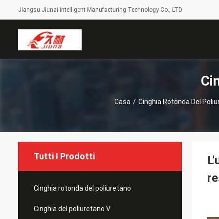
Jiangsu Jiunai Intelligent Manufacturing Technology Co., LTD
Ci
Casa
/
Cinghia Rotonda Del Poli
Tutti I Prodotti
L'
re
Cinghia rotonda del poliuretano
Cinghia del poliuretano V