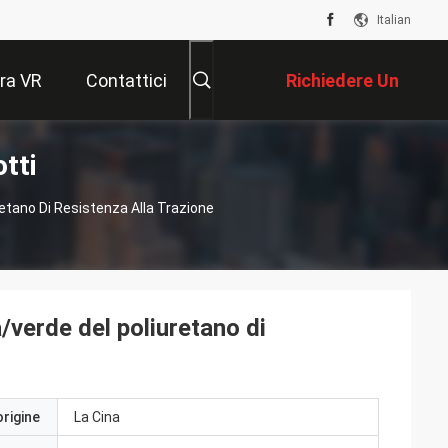
Italian
ra VR
Contattici
Richiedere Un
tti
Preventivo
retano Di Resistenza Alla Trazione
a/verde del poliuretano di
origine
La Cina