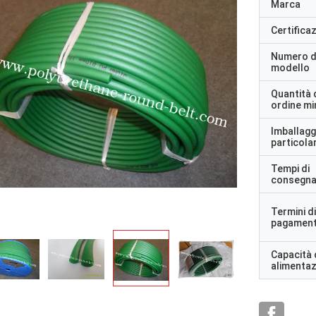
Marca
Certifica
Numero d
modello
Quantità 
ordine m
Imballagg
particolar
Tempi di
consegn
Termini di
pagamen
Capacità 
alimenta