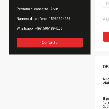
Persona di contatto :
Arvin
Numero di telefono :
15961894256
Whatsapp :
+8615961894256
Contatto
DE
Ruo
ela
Il 
1.
r
2.
o