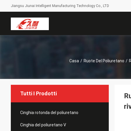
Jiangsu Jiunai Intelligent Manufacturing Technology Co., LTD
Casa
/
Ruote Del Poliuretano
/
R
Tutti I Prodotti
Ru
ri
Cinghia rotonda del poliuretano
Cinghia del poliuretano V