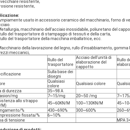
nvecchiare resistente,
rosione resistente,
licazione:
mpiamente usato in accessorio ceramico del macchinario, forno di vetro,
ciaio.
etallurgia, macchinario dell'acciaio inossidabile, poliuretano del cappo
ullo del trasportatore di stampaggio di tessuti e della carta,
ullo del trasportatore della macchina imballatrice, ecc.
acchinario della lavorazione del legno, rullo d'insabbiamento, gomma lat
ezzi meccanici,
Acciaio dell'unità di
Rullo del
Rullo de
elaborazione del
trasportatore
elabor
cappotto
Sulla base dei
cificazione
disegni
Qualsiasi
ore
Qualsiasi colore
Qualsia
colore
a di durezza
35~98 A
asion/mg
7~15/mg
20~50 /mg
7~175
istenza allo strappo
45~60KN/M
100~130KN/M
45~10
/M)
ungamento/%
430~690%
300~600%
260~6
pressione fissata/%
6~10%
a di tensione
MPA 3
roduzione di prodotti: