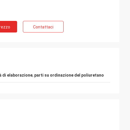
Prezzo
Contattaci
tà di elaborazione
,
parti su ordinazione del poliuretano
e
Possamai di sig. Alcioni
lto popolari nei
Prodotti di soddisfazione del cliente, buon
servizio!