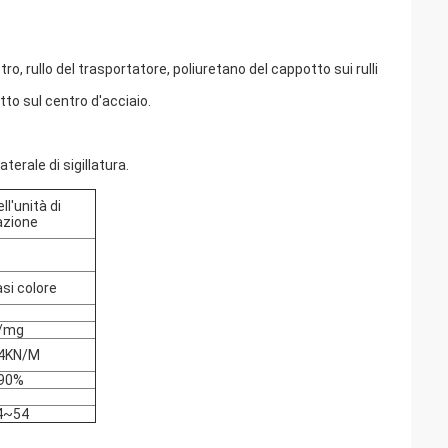
 rullo del trasportatore, poliuretano del cappotto sui rulli
tto sul centro d'acciaio.
erale di sigillatura.
ll'unità di
azione
si colore
/mg
4KN/M
90%
4~54