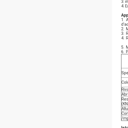
3.
i
4.
E
App
1.
A
d'ac
2.
M
3.
R
4.
R
5.
M
6.
P
Spe
Col
Riv
Abr
Res
(KN
All
Com
/mp
Int