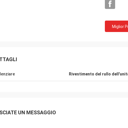
Miglior 
TTAGLI
denziare
Rivestimento del rullo dell'uni
Mr.Mike
Sig. jon
siamo impressionati con la qualità
i vostri prodotti sono mo
cinghie che avete prodotto.
miei mercati.
SCIATE UN MESSAGGIO