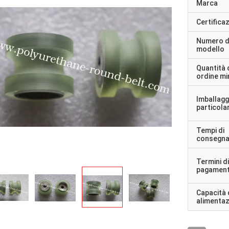
Marca
Certifica
Numero d
modello
Quantità 
ordine m
Imballagg
particolar
Tempi di
consegn
Termini di
pagamen
Capacità 
alimenta