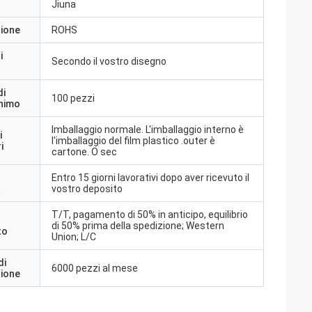
Jiuna
zione
ROHS
i
Secondo il vostro disegno
di
100 pezzi
inimo
Imballaggio normale. L'imballaggio interno è
i
l'imballaggio del film plastico .outer è
i
cartone. O sec
Entro 15 giorni lavorativi dopo aver ricevuto il
a
vostro deposito
T/T, pagamento di 50% in anticipo, equilibrio
di 50% prima della spedizione; Western
to
Union; L/C
di
6000 pezzi al mese
zione