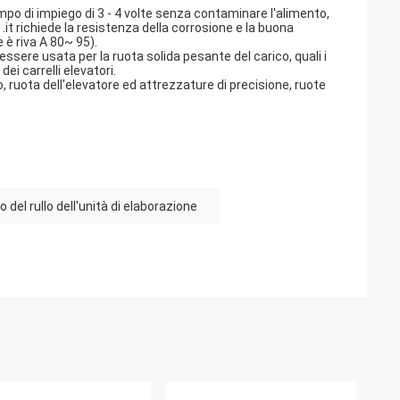
empo di impiego di 3 - 4 volte senza contaminare l'alimento,
.it richiede la resistenza della corrosione e la buona
 è riva A 80~ 95).
essere usata per la ruota solida pesante del carico, quali i
ei carrelli elevatori.
to, ruota dell'elevatore ed attrezzature di precisione, ruote
 del rullo dell'unità di elaborazione