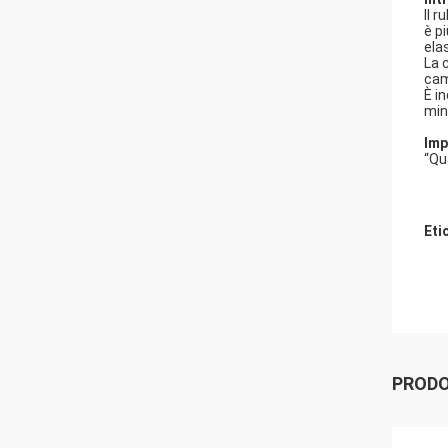
Il 
è p
ela
La 
cami
È i
min
Imp
“Qu
Eti
PRODO