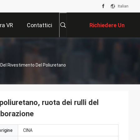
Italian
ra VR
Contattici
Richiedere Un
Preventivo
i Del Rivestimento Del Poliuretano
poliuretano, ruota dei rulli del
laborazione
origine
CINA