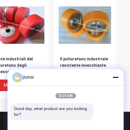
te industriali del
Il poliuretano industriale
iuretano degli
resistente invecchiante
essori del
dell'unità di elaborazione
jiunai
chinario delle ruote
della zuppa di pesce
 rulli del poliuretano
spinge il rivestimento
Miglior Prezzo
Miglior Prezzo
con il nucleo di ferro
8:14 AM
Good day, what product are you looking 
for?
Prodotti