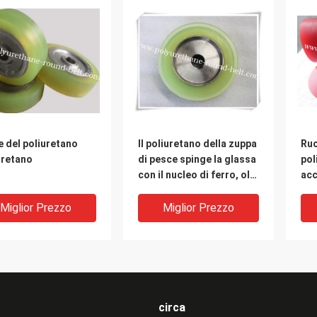
 del poliuretano
Il poliuretano della zuppa
Ruo
uretano
di pesce spinge la glassa
pol
con il nucleo di ferro, olio
acc
resistente
mac
dei
Miglior Prezzo
Miglior Prezzo
circa