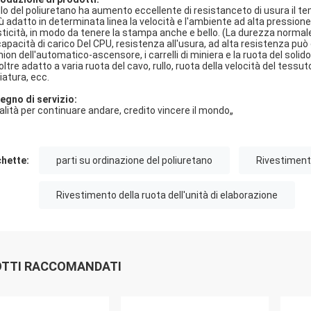
rullo del poliuretano ha aumento eccellente di resistanceto di usura il t
iù adatto in determinata linea la velocità e l'ambiente ad alta pressione 
sticità, in modo da tenere la stampa anche e bello. (La durezza normale
capacità di carico Del CPU, resistenza all'usura, ad alta resistenza può 
on dell'automatico-ascensore, i carrelli di miniera e la ruota del solido d
noltre adatto a varia ruota del cavo, rullo, ruota della velocità del tessu
iatura, ecc.
egno di servizio:
alità per continuare andare, credito vincere il mondo„
chette:
parti su ordinazione del poliuretano
Rivestimento
Rivestimento della ruota dell'unità di elaborazione
TTI RACCOMANDATI