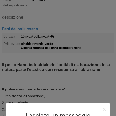
dell'esportazione:
descrizione
Parti del poliuretano
Durezza:
10 riva A della riva A~98
cinghia rotonda verde
Evidenziare:
,
Cinghia rotonda dell'unità di elaborazione
Il poliuretano industriale dell'unità di elaborazione della
natura parte l'elastico con resistenza all'abrasione
Il poliuretano parte la caratteristica:
resistenza all'abrasione,
1.
olio resistente,
2.
invecchiare resistente,
3.
Lasciate un messaggio
Erosione resistente,