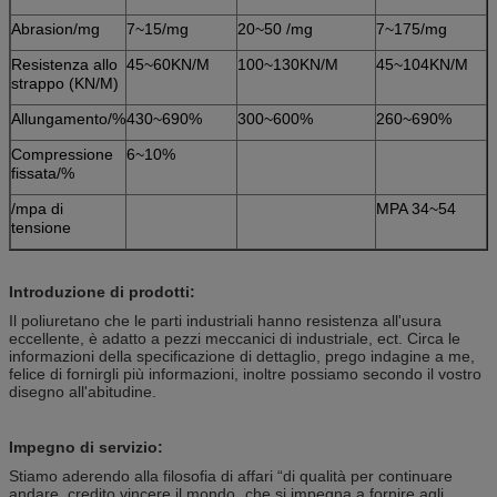
Abrasion/mg
7~15/mg
20~50 /mg
7~175/mg
Resistenza allo
45~60KN/M
100~130KN/M
45~104KN/M
strappo (KN/M)
Allungamento/%
430~690%
300~600%
260~690%
Compressione
6~10%
fissata/%
/mpa di
MPA 34~54
tensione
Introduzione di prodotti:
Il poliuretano che le parti industriali hanno resistenza all'usura
eccellente, è adatto a pezzi meccanici di industriale, ect. Circa le
informazioni della specificazione di dettaglio, prego indagine a me,
felice di fornirgli più informazioni, inoltre possiamo secondo il vostro
disegno all'abitudine.
Impegno di servizio:
Stiamo aderendo alla filosofia di affari “di qualità per continuare
andare, credito vincere il mondo„ che si impegna a fornire agli