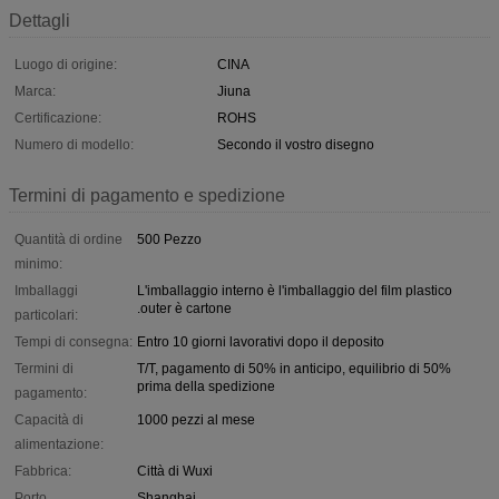
Dettagli
Luogo di origine:
CINA
Marca:
Jiuna
Certificazione:
ROHS
Numero di modello:
Secondo il vostro disegno
Termini di pagamento e spedizione
Quantità di ordine
500 Pezzo
minimo:
Imballaggi
L'imballaggio interno è l'imballaggio del film plastico
.outer è cartone
particolari:
Tempi di consegna:
Entro 10 giorni lavorativi dopo il deposito
Termini di
T/T, pagamento di 50% in anticipo, equilibrio di 50%
prima della spedizione
pagamento:
Capacità di
1000 pezzi al mese
alimentazione:
Fabbrica:
Città di Wuxi
Porto
Shanghai