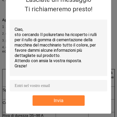
4.
Ti richiameremo presto!
Applicazione:
1 .it è prodotti anti-prementi di un ideale
cuscino industriale della guarnizione
2.
parti dell'onere gravoso sui pezzi meccanici di industriale
3.
come cuscino con assorbimento di scossa o di anti-pressatura,
4.
ect
Rullo del
Acciaio dell'unità di
Rullo dell'unità
trasportatore
elaborazione del
di elaborazione
cappotto
Specificazione
Sulla base dei
disegni
Invia
Colore
Qualsiasi
Qualsiasi colore
Qualsiasi
colore
colore
Riva di durezza
35~98 A