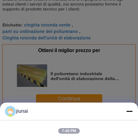
estesi clienti i servizi di qualità, noi ancora possiamo fornire il
supporto di prodotto tecnico per i clienti.
cinghia rotonda verde
Etichette:
,
parti su ordinazione del poliuretano
,
Cinghia rotonda dell'unità di elaborazione
Ottieni il miglior prezzo per
Il poliuretano industriale
dell'unità di elaborazione della
natura parte l'elastico con
resistenza all'abrasione
Continua
jiunai
Parti del poliuretano
Più
7:40 PM