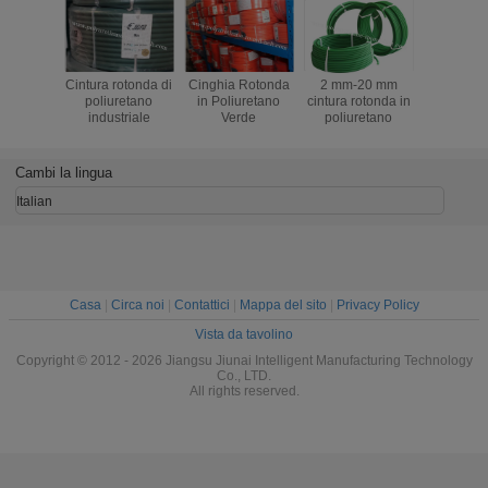
Cintura rotonda di
Cinghia Rotonda
2 mm-20 mm
Materia 
poliuretano
in Poliuretano
cintura rotonda in
dell'impor
industriale
Verde
poliuretano
regolar
superfici
cinghia d
dell'uni
Cambi la lingua
elabora
Italian
Casa
|
Circa noi
|
Contattici
|
Mappa del sito
|
Privacy Policy
Vista da tavolino
Copyright © 2012 - 2026 Jiangsu Jiunai Intelligent Manufacturing Technology
Co., LTD.
All rights reserved.