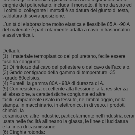
cinghie del poliuretano, includa il morsetto, il ferro da stiro ed
il coltello, collegante i metodi è saldatura del giunto di testa,
saldatura di sovrapposizione.
L'unità di elaborazione molto elastica e flessibile 85 A ~90 A
del materiale è particolarmente adatta a cavo in trasportatori
e assi verticali.
Dettagli:
(1) Il materiale termoplastico del poliuretano, facile essere
fuso ha congiunto.
(2) Di rinforzo dal cavo del poliestere o dal cavo dell'acciaio.
(3) Grado centigrado della gamma di temperature -35
- grado 80celsius.
(4) Puntelli la gamma 80A - 98A di durezza di A.
(5) Con resistenza eccellente alla flessione, alla resistenza
all'abrasione, a caratteristiche congiunte ed altre
facili. Ampiamente usato in tessuto, nell'imballaggio, nella
stampa, in macchinario, in elettronico, in di vetro, i prodotti
chimici, la
ceramica ed altre industrie, particolarmente nell'industria ce
usata nelle facilità allineano la glassa, le linee di lucidatura
e la linea di trasmissione.
(6) Cinghia rotonda: