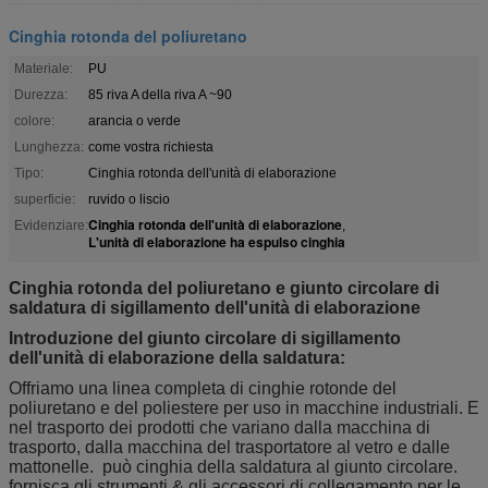
Cinghia rotonda del poliuretano
Materiale:
PU
Durezza:
85 riva A della riva A ~90
colore:
arancia o verde
Lunghezza:
come vostra richiesta
Tipo:
Cinghia rotonda dell'unità di elaborazione
superficie:
ruvido o liscio
Cinghia rotonda dell'unità di elaborazione
Evidenziare:
,
L'unità di elaborazione ha espulso cinghia
Cinghia rotonda del poliuretano e giunto circolare di
saldatura di sigillamento dell'unità di elaborazione
Introduzione del
giunto circolare di sigillamento
dell'unità di elaborazione della saldatura
:
Offriamo una linea completa di cinghie rotonde del
poliuretano e del poliestere per uso in macchine industriali. E
nel trasporto dei prodotti che variano dalla macchina di
trasporto, dalla macchina del trasportatore al vetro e dalle
mattonelle. può cinghia della saldatura al giunto circolare.
fornisca gli strumenti & gli accessori di collegamento per le