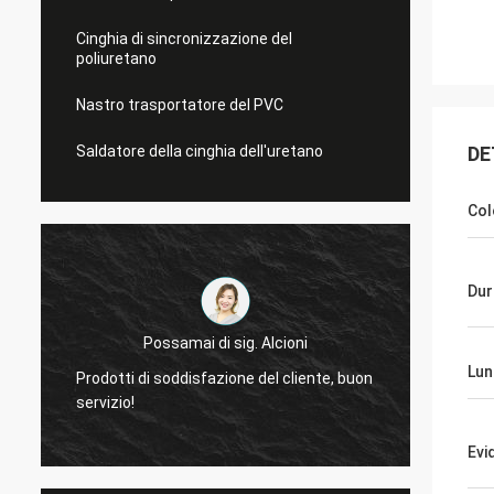
Cinghia di sincronizzazione del
poliuretano
Nastro trasportatore del PVC
Saldatore della cinghia dell'uretano
DE
Col
Dur
Mr.Mike
Lun
n
molto siamo impressionati con la qualità
i vostr
delle cinghie che avete prodotto.
miei m
Evi