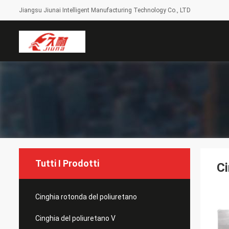
Jiangsu Jiunai Intelligent Manufacturing Technology Co., LTD
Tutti I Prodotti
Ci
Cinghia rotonda del poliuretano
Cinghia del poliuretano V