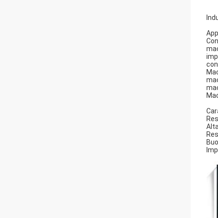
Ind
App
Con
mac
imp
con
Mac
mac
mac
Mac
Car
Res
Alt
Res
Buo
Imp