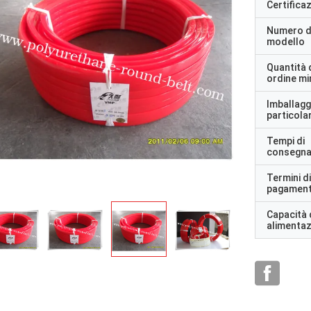
Certifica
Numero d
modello
Quantità 
ordine m
Imballagg
particolar
Tempi di
consegn
Termini di
pagamen
Capacità 
alimenta