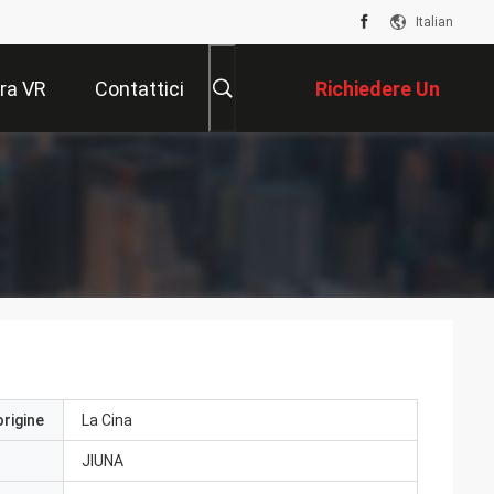
Italian
ra VR
Contattici
Richiedere Un
Preventivo
origine
La Cina
JIUNA