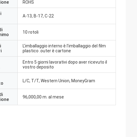
zione
ROHS
i
A-13, B-17, C-22
di
10 rotoli
inimo
i
L'imballaggio interno è l'imballaggio del film
i
plastico .outer è cartone
Entro 5 giorni lavorativi dopo aver ricevuto il
a
vostro deposito
L/C, T/T, Western Union, MoneyGram
to
di
96,000,00 m. al mese
zione