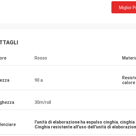
Miglior 
TTAGLI
ore
Rosso
Materi
Resist
ezza
90 a
calore
Sig. jone
Possamai di sig
ghezza
30m/roll
i prodotti sono molto popolari nei
Prodotti di soddisfazione
ercati.
servizio!
l'unità di elaborazione ha espulso cinghia
,
cinghia 
denziare
Cinghia resistente all'uso dell'unità di elaborazio