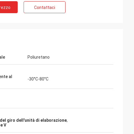
Prezzo
Contattaci
ale
Poliuretano
ente al
-30°C-80°C
. Alcioni
 del cliente, buon
del giro dell'unità di elaborazione
,
ne V