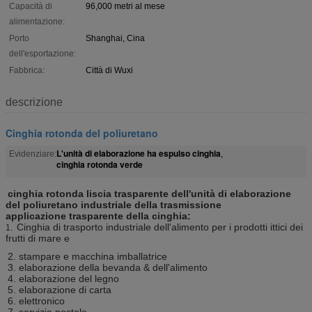
Capacità di
96,000 metri al mese
alimentazione:
Porto
Shanghai, Cina
dell'esportazione:
Fabbrica:
Città di Wuxi
descrizione
Cinghia rotonda del poliuretano
L'unità di elaborazione ha espulso cinghia
Evidenziare:
,
cinghia rotonda verde
cinghia rotonda liscia trasparente dell'unità di elaborazione
del poliuretano industriale della trasmissione
applicazione trasparente della cinghia:
Cinghia di trasporto industriale dell'alimento per i prodotti ittici dei
1.
frutti di mare e
2. stampare e macchina imballatrice
3. elaborazione della bevanda & dell'alimento
4. elaborazione del legno
5. elaborazione di carta
6. elettronico
7. servizio postale