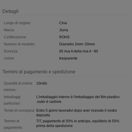
Dettagli
Luogo di origine:
Cina
Marca:
Jiuna
Certificazione:
ROHS
Numero di modello:
Diametro 2mm~20mm
Durezza:
85 riva A della riva A ~90
colore:
trasparente
Termini di pagamento e spedizione
Quantità di ordine
10rolls
minimo:
Imballaggi
L'imballaggio interno è l'imballaggio del film plastico
.outer è cartone.
particolari:
Tempi di consegna:
Entro 5 giorni lavorativi dopo aver ricevuto il vostro
deposito
Termini di
T/T, pagamento di 50% in anticipo, equilibrio di 50%
prima della spedizione
pagamento: