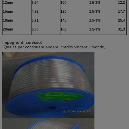
12mm
3,94
100
1.5-3%
12,2
15mm
4,72
120
1.5-3%
17,7
18mm
5,71
145
1.5-3%
25,4
20mm
6,30
160
1.5-3%
31,3
Impegno di servizio:
“Qualità per continuare andare, credito vincere il mondo„