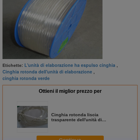
L'unità di elaborazione ha espulso cinghia
Etichette:
,
Cinghia rotonda dell'unità di elaborazione
,
cinghia rotonda verde
Ottieni il miglior prezzo per
Cinghia rotonda liscia
trasparente dell'unità di
elaborazione del poliuretano
industriale della
trasmissione/cinghia rotonda del
poliuretano